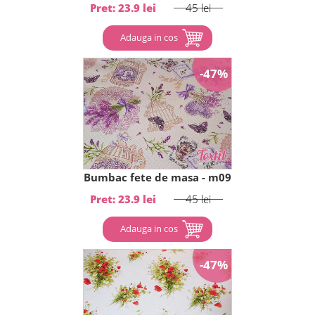
Pret: 23.9 lei
45 lei
Adauga in cos
-47%
Bumbac fete de masa - m09
Pret: 23.9 lei
45 lei
Adauga in cos
-47%