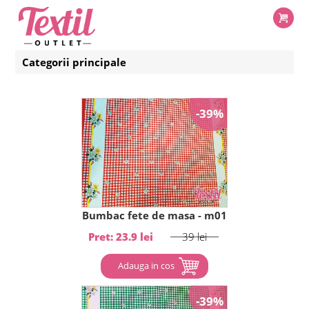
Categorii principale
-39%
Bumbac fete de masa - m01
Pret: 23.9 lei
39 lei
Adauga in cos
-39%