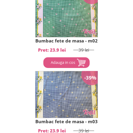
Bumbac fete de masa - m02
Pret: 23.9 lei
39 lei
Adauga in cos
-39%
Bumbac fete de masa - m03
Pret: 23.9 lei
39 lei