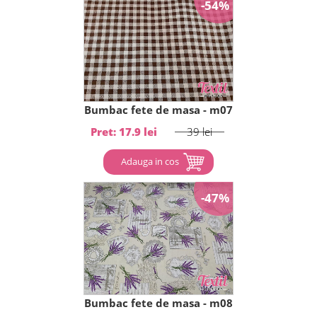
-54%
Bumbac fete de masa - m07
Pret: 17.9 lei
39 lei
Adauga in cos
-47%
Bumbac fete de masa - m08