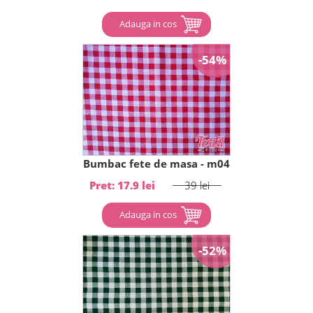
Adauga in cos
-54%
Bumbac fete de masa - m04
Pret: 17.9 lei
39 lei
Adauga in cos
-52%