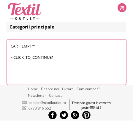
Categorii principale
CART_EMPTY1
»
CLICK_TO_CONTINUE1
Home
Despre noi
Livrare
Cum cumpar?
Newsletter
Contact
contact@textiloutlet.ro
Transport gratuit la comenzi
peste 400 lei !
0773 816 552