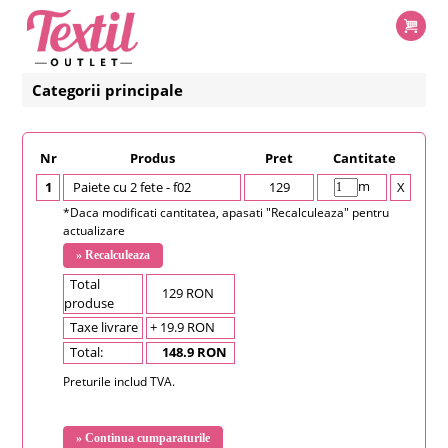
Categorii principale
Nr
Produs
Pret
Cantitate
m
1
Paiete cu 2 fete - f02
129
X
*Daca modificati cantitatea, apasati "Recalculeaza" pentru
actualizare
Total
129 RON
produse
Taxe livrare
+ 19.9 RON
Total:
148.9 RON
Preturile includ TVA.