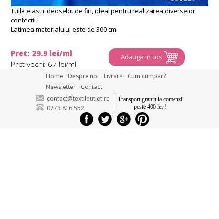
Tulle elastic deosebit de fin, ideal pentru realizarea diverselor
confectii !
Latimea materialului este de 300 cm
Pret: 29.9 lei/ml
Adauga in cos
Pret vechi: 67 lei/ml
Home
Despre noi
Livrare
Cum cumpar?
Newsletter
Contact
contact@textiloutlet.ro
Transport gratuit la comenzi
peste 400 lei !
0773 816 552