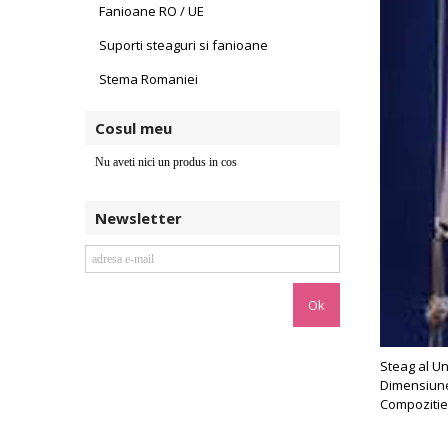
Fanioane RO / UE
Suporti steaguri si fanioane
Stema Romaniei
Cosul meu
Nu aveti nici un produs in cos
Newsletter
Steag al Uni
Dimensiune
Compozitie