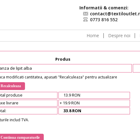
Informatii & comenzi:
contact@textiloutlet.
0773 816 552
Home
Despre noi
Produs
za de lipit alba
ca modificati cantitatea, apasati "Recalculeaza" pentru actualizare
tal produse
13.9 RON
e livrare
+ 19.9 RON
al:
33.8 RON
turile includ TVA.