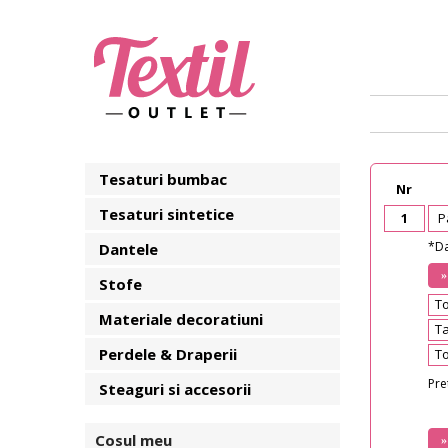
Tesaturi bumbac
Nr
Tesaturi sintetice
1
Pan
*Da
Dantele
Stofe
To
Materiale decoratiuni
Tax
Perdele & Draperii
Tot
Pre
Steaguri si accesorii
Cosul meu