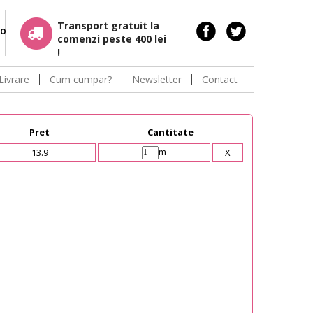
Transport gratuit la
ro
comenzi peste 400 lei
!
Livrare
Cum cumpar?
Newsletter
Contact
Pret
Cantitate
m
13.9
X