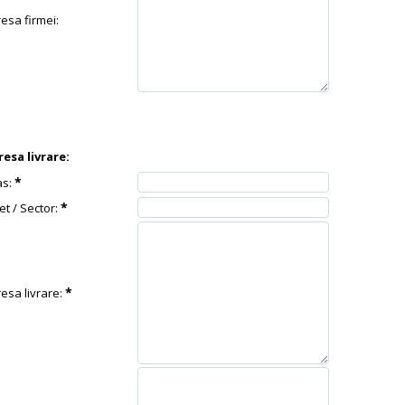
esa firmei:
esa livrare:
*
as:
*
et / Sector:
*
esa livrare: