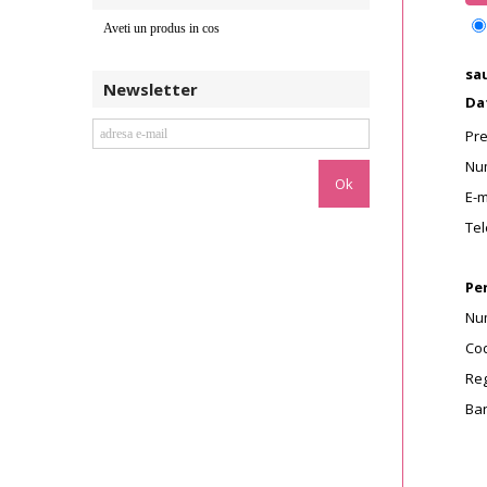
Aveti un produs in cos
sa
Newsletter
Da
Pr
Nu
E-m
Tel
Per
Num
Cod
Reg
Ban