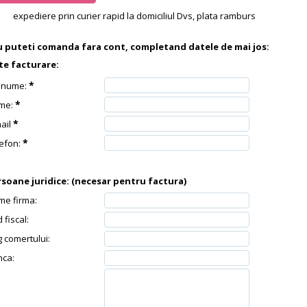
expediere prin curier rapid la domiciliul Dvs, plata ramburs
u puteti comanda fara cont, completand datele de mai jos:
te facturare:
*
enume:
*
me:
*
ail
*
efon:
soane juridice:
(necesar pentru factura)
e firma:
 fiscal:
 comertului:
ca: