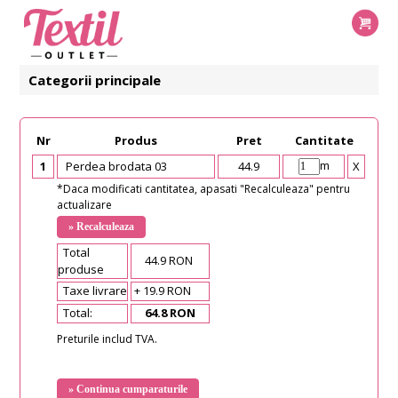
Categorii principale
Nr
Produs
Pret
Cantitate
m
1
Perdea brodata 03
44.9
X
*Daca modificati cantitatea, apasati "Recalculeaza" pentru
actualizare
Total
44.9 RON
produse
Taxe livrare
+ 19.9 RON
Total:
64.8 RON
Preturile includ TVA.