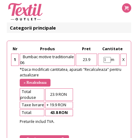
Categorii principale
Nr
Produs
Pret
Cantitate
Bumbac motive traditionale
1
23.9
m
X
06
*Daca modificati cantitatea, apasati "Recalculeaza" pentru
actualizare
Total
23.9 RON
produse
Taxe livrare
+ 19.9 RON
Total:
43.8 RON
Preturile includ TVA.